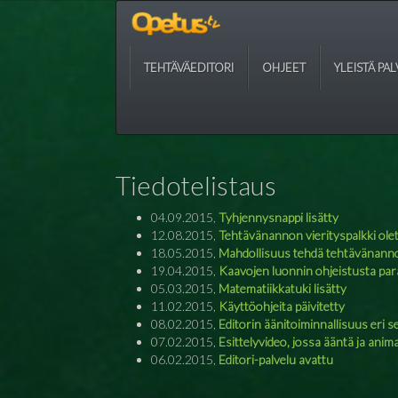
TEHTÄVÄEDITORI
OHJEET
YLEISTÄ PA
Tiedotelistaus
04.09.2015,
Tyhjennysnappi lisätty
12.08.2015,
Tehtävänannon vierityspalkki ole
18.05.2015,
Mahdollisuus tehdä tehtävänannoi
19.04.2015,
Kaavojen luonnin ohjeistusta pa
05.03.2015,
Matematiikkatuki lisätty
11.02.2015,
Käyttöohjeita päivitetty
08.02.2015,
Editorin äänitoiminnallisuus eri se
07.02.2015,
Esittelyvideo, jossa ääntä ja anim
06.02.2015,
Editori-palvelu avattu