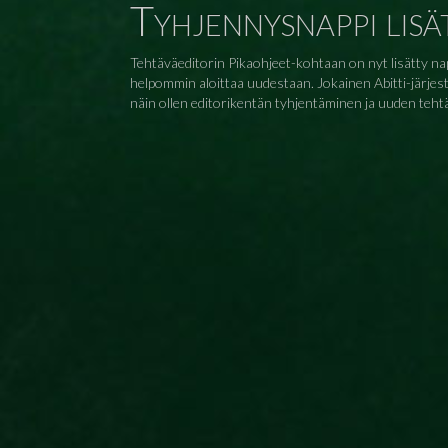
Tyhjennysnappi lisä
Tehtäväeditorin Pikaohjeet-kohtaan on nyt lisätty nap
helpommin aloittaa uudestaan. Jokainen Abitti-järjeste
näin ollen editorikentän tyhjentäminen ja uuden teht