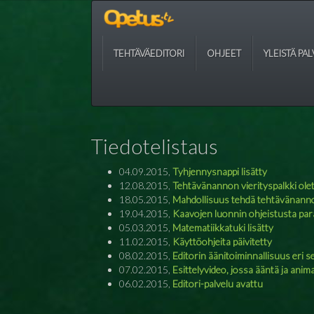
TEHTÄVÄEDITORI
OHJEET
YLEISTÄ PA
Tiedotelistaus
04.09.2015,
Tyhjennysnappi lisätty
12.08.2015,
Tehtävänannon vierityspalkki ole
18.05.2015,
Mahdollisuus tehdä tehtävänannoi
19.04.2015,
Kaavojen luonnin ohjeistusta pa
05.03.2015,
Matematiikkatuki lisätty
11.02.2015,
Käyttöohjeita päivitetty
08.02.2015,
Editorin äänitoiminnallisuus eri se
07.02.2015,
Esittelyvideo, jossa ääntä ja anim
06.02.2015,
Editori-palvelu avattu