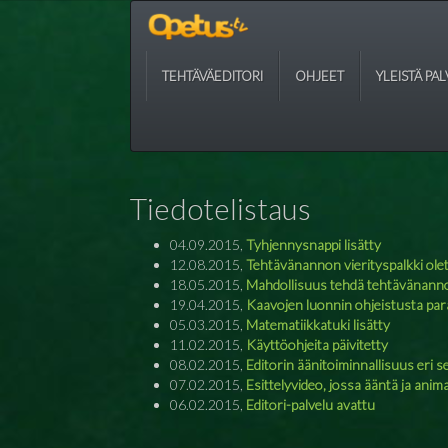
TEHTÄVÄEDITORI
OHJEET
YLEISTÄ PA
Tiedotelistaus
04.09.2015,
Tyhjennysnappi lisätty
12.08.2015,
Tehtävänannon vierityspalkki ole
18.05.2015,
Mahdollisuus tehdä tehtävänannoi
19.04.2015,
Kaavojen luonnin ohjeistusta pa
05.03.2015,
Matematiikkatuki lisätty
11.02.2015,
Käyttöohjeita päivitetty
08.02.2015,
Editorin äänitoiminnallisuus eri se
07.02.2015,
Esittelyvideo, jossa ääntä ja anim
06.02.2015,
Editori-palvelu avattu