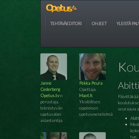
TEHTÄVÄEDITORI
OHJEET
YLEISTÄ PA
Kou
Abitt
Janne
Pekka Peura
Cederberg
Opettaja,
Opetus.tv
:n
Maot.fi
,
Päivittäkää
perustaja,
Yksilöllisen
koulutuksen
teknistyvän
oppimisen
seuraavia a
opetusalan
opetusmenetelmä
Abit
asiantuntija
Medi
koke
tue,