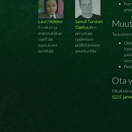
Kurs
arke
Muut
Lauri Hellsten
Samuli Turunen
Fysiikan ja
Opetus.tv
:n
matematiikan
perustaja,
Tarjoamme 
opettaja,
oppimisen
Opet
opetuksen
pelillistämisen
Inte
kehittäjä
asiantuntija
pääs
sivus
Peda
Ota 
Mikäli kiin
5215
,
jann