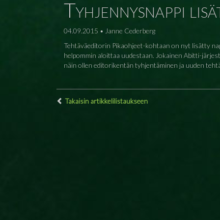
Tyhjennysnappi lisä
04.09.2015 • Janne Cederberg
Tehtäväeditorin Pikaohjeet-kohtaan on nyt lisätty nap
helpommin aloittaa uudestaan. Jokainen Abitti-järjeste
näin ollen editorikentän tyhjentäminen ja uuden teht
Takaisin artikkelilistaukseen