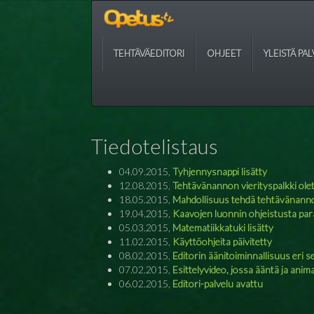
TEHTÄVÄEDITORI
OHJEET
YLEISTÄ PA
Tiedotelistaus
04.09.2015,
Tyhjennysnappi lisätty
12.08.2015,
Tehtävänannon vierityspalkki ole
18.05.2015,
Mahdollisuus tehdä tehtävänannoi
19.04.2015,
Kaavojen luonnin ohjeistusta pa
05.03.2015,
Matematiikkatuki lisätty
11.02.2015,
Käyttöohjeita päivitetty
08.02.2015,
Editorin äänitoiminnallisuus eri se
07.02.2015,
Esittelyvideo, jossa ääntä ja anim
06.02.2015,
Editori-palvelu avattu